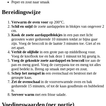
Peper en zout naar smaak
Bereidingswijze
Verwarm de oven voor
op 200°C.
Schil en snijd
de zoete aardappelen in blokjes van ongeveer 2
cm.
Kook de zoete aardappelblokjes
in een pan met licht
gezouten water gedurende 10 minuten totdat ze bijna gaar
zijn. Voeg de broccoli in de laatste 3 minuten toe. Giet af en
zet apart.
Verhit de olijfolie
in een grote pan op middelhoog vuur.
Voeg de knoflook toe en bak deze 1 minuut tot hij geurig is.
Voeg de gekookte zoete aardappel en broccoli
toe aan de
pan en meng goed. Voeg de currypasta toe en meng tot alles
goed bedekt is. Breng op smaak met peper en zout.
Schep het mengsel in
een ovenschaal en bestrooi met de
geraspte kaas.
Zet de ovenschaal
in de voorverwarmde oven en bak
gedurende 15 minuten, of tot de kaas goudbruin en bubbelend
is.
Serveer warm
met een frisse salade.
Voedingswaarden (per portie)