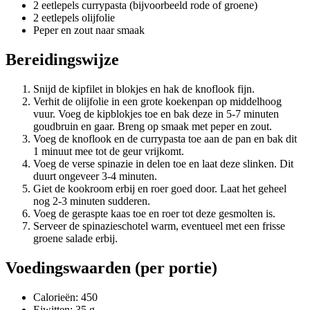
2 eetlepels currypasta (bijvoorbeeld rode of groene)
2 eetlepels olijfolie
Peper en zout naar smaak
Bereidingswijze
Snijd de kipfilet in blokjes en hak de knoflook fijn.
Verhit de olijfolie in een grote koekenpan op middelhoog
vuur. Voeg de kipblokjes toe en bak deze in 5-7 minuten
goudbruin en gaar. Breng op smaak met peper en zout.
Voeg de knoflook en de currypasta toe aan de pan en bak dit
1 minuut mee tot de geur vrijkomt.
Voeg de verse spinazie in delen toe en laat deze slinken. Dit
duurt ongeveer 3-4 minuten.
Giet de kookroom erbij en roer goed door. Laat het geheel
nog 2-3 minuten sudderen.
Voeg de geraspte kaas toe en roer tot deze gesmolten is.
Serveer de spinazieschotel warm, eventueel met een frisse
groene salade erbij.
Voedingswaarden (per portie)
Calorieën: 450
Eiwitten: 35 g