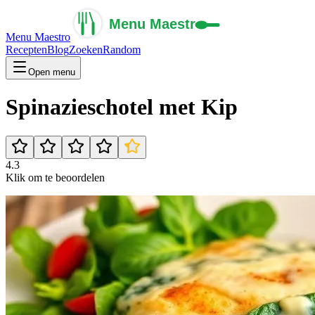
Menu Maestro
Recepten
Blog
Zoeken
Random
Open menu
Spinazieschotel met Kip
4.3
Klik om te beoordelen