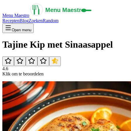
Menu Maestro
Recepten
Blog
Zoeken
Random
Open menu
Tajine Kip met Sinaasappel
4.6
Klik om te beoordelen