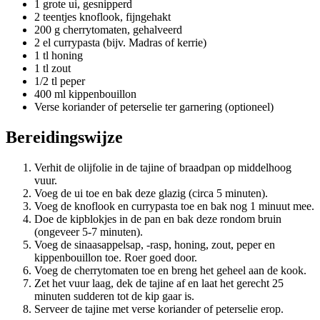
1 grote ui, gesnipperd
2 teentjes knoflook, fijngehakt
200 g cherrytomaten, gehalveerd
2 el currypasta (bijv. Madras of kerrie)
1 tl honing
1 tl zout
1/2 tl peper
400 ml kippenbouillon
Verse koriander of peterselie ter garnering (optioneel)
Bereidingswijze
Verhit de olijfolie in de tajine of braadpan op middelhoog
vuur.
Voeg de ui toe en bak deze glazig (circa 5 minuten).
Voeg de knoflook en currypasta toe en bak nog 1 minuut mee.
Doe de kipblokjes in de pan en bak deze rondom bruin
(ongeveer 5-7 minuten).
Voeg de sinaasappelsap, -rasp, honing, zout, peper en
kippenbouillon toe. Roer goed door.
Voeg de cherrytomaten toe en breng het geheel aan de kook.
Zet het vuur laag, dek de tajine af en laat het gerecht 25
minuten sudderen tot de kip gaar is.
Serveer de tajine met verse koriander of peterselie erop.