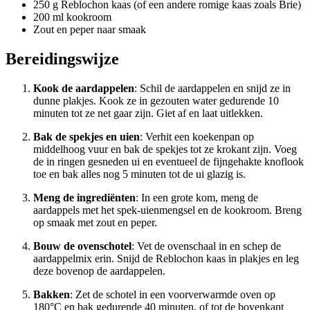
250 g Reblochon kaas (of een andere romige kaas zoals Brie)
200 ml kookroom
Zout en peper naar smaak
Bereidingswijze
Kook de aardappelen
: Schil de aardappelen en snijd ze in
dunne plakjes. Kook ze in gezouten water gedurende 10
minuten tot ze net gaar zijn. Giet af en laat uitlekken.
Bak de spekjes en uien
: Verhit een koekenpan op
middelhoog vuur en bak de spekjes tot ze krokant zijn. Voeg
de in ringen gesneden ui en eventueel de fijngehakte knoflook
toe en bak alles nog 5 minuten tot de ui glazig is.
Meng de ingrediënten
: In een grote kom, meng de
aardappels met het spek-uienmengsel en de kookroom. Breng
op smaak met zout en peper.
Bouw de ovenschotel
: Vet de ovenschaal in en schep de
aardappelmix erin. Snijd de Reblochon kaas in plakjes en leg
deze bovenop de aardappelen.
Bakken
: Zet de schotel in een voorverwarmde oven op
180°C en bak gedurende 40 minuten, of tot de bovenkant