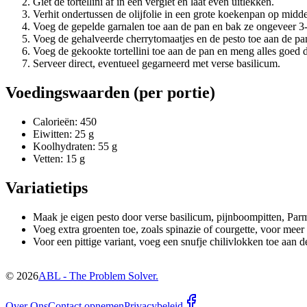
Giet de tortellini af in een vergiet en laat even uitlekken.
Verhit ondertussen de olijfolie in een grote koekenpan op midd
Voeg de gepelde garnalen toe aan de pan en bak ze ongeveer 3-4
Voeg de gehalveerde cherrytomaatjes en de pesto toe aan de p
Voeg de gekookte tortellini toe aan de pan en meng alles goed d
Serveer direct, eventueel gegarneerd met verse basilicum.
Voedingswaarden (per portie)
Calorieën: 450
Eiwitten: 25 g
Koolhydraten: 55 g
Vetten: 15 g
Variatietips
Maak je eigen pesto door verse basilicum, pijnboompitten, Parm
Voeg extra groenten toe, zoals spinazie of courgette, voor meer
Voor een pittige variant, voeg een snufje chilivlokken toe aan d
©
2026
ABL - The Problem Solver.
Over Ons
Contact opnemen
Privacybeleid