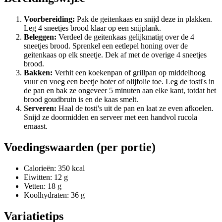
Voorbereiding:
Pak de geitenkaas en snijd deze in plakken.
Leg 4 sneetjes brood klaar op een snijplank.
Beleggen:
Verdeel de geitenkaas gelijkmatig over de 4
sneetjes brood. Sprenkel een eetlepel honing over de
geitenkaas op elk sneetje. Dek af met de overige 4 sneetjes
brood.
Bakken:
Verhit een koekenpan of grillpan op middelhoog
vuur en voeg een beetje boter of olijfolie toe. Leg de tosti's in
de pan en bak ze ongeveer 5 minuten aan elke kant, totdat het
brood goudbruin is en de kaas smelt.
Serveren:
Haal de tosti's uit de pan en laat ze even afkoelen.
Snijd ze doormidden en serveer met een handvol rucola
ernaast.
Voedingswaarden (per portie)
Calorieën: 350 kcal
Eiwitten: 12 g
Vetten: 18 g
Koolhydraten: 36 g
Variatietips