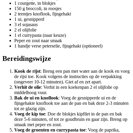
1 courgette, in blokjes
150 g broccoli, in roosjes
2 teentjes knoflook, fijngehakt
1 ui, gesnipperd
3 el sojasaus
2 el olijfolie
1 el currypasta (naar keuze)
Peper en zout naar smaak
1 handje verse peterselie, fijngehakt (optioneel)
Bereidingswijze
Kook de rijst
: Breng een pan met water aan de kook en voeg
de rijst toe. Kook volgens de instructies op de verpakking
(ongeveer 10-12 minuten). Giet af en zet apart.
Verhit de olie
: Verhit in een koekenpan 2 el olijfolie op
middelhoog vuur.
Bak de ui en knoflook
: Voeg de gesnipperde ui en de
fijngehakte knoflook toe aan de pan en bak deze 2-3 minuten
tot ze glazig zijn.
Voeg de kip toe
: Doe de blokjes kipfilet in de pan en bak
deze 5-6 minuten, of tot ze goudbruin en gaar zijn. Breng op
smaak met peper en zout.
Voeg de groenten en currypasta toe
: Voeg de paprika,