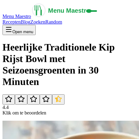
Menu Maestro
Recepten
Blog
Zoeken
Random
Open menu
Heerlijke Traditionele Kip
Rijst Bowl met
Seizoensgroenten in 30
Minuten
4.4
Klik om te beoordelen