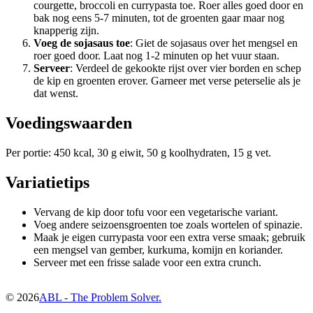
courgette, broccoli en currypasta toe. Roer alles goed door en
bak nog eens 5-7 minuten, tot de groenten gaar maar nog
knapperig zijn.
Voeg de sojasaus toe
: Giet de sojasaus over het mengsel en
roer goed door. Laat nog 1-2 minuten op het vuur staan.
Serveer
: Verdeel de gekookte rijst over vier borden en schep
de kip en groenten erover. Garneer met verse peterselie als je
dat wenst.
Voedingswaarden
Per portie: 450 kcal, 30 g eiwit, 50 g koolhydraten, 15 g vet.
Variatietips
Vervang de kip door tofu voor een vegetarische variant.
Voeg andere seizoensgroenten toe zoals wortelen of spinazie.
Maak je eigen currypasta voor een extra verse smaak; gebruik
een mengsel van gember, kurkuma, komijn en koriander.
Serveer met een frisse salade voor een extra crunch.
©
2026
ABL - The Problem Solver.