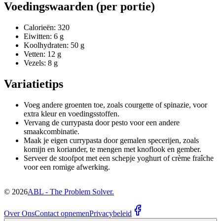
Voedingswaarden (per portie)
Calorieën: 320
Eiwitten: 6 g
Koolhydraten: 50 g
Vetten: 12 g
Vezels: 8 g
Variatietips
Voeg andere groenten toe, zoals courgette of spinazie, voor
extra kleur en voedingsstoffen.
Vervang de currypasta door pesto voor een andere
smaakcombinatie.
Maak je eigen currypasta door gemalen specerijen, zoals
komijn en koriander, te mengen met knoflook en gember.
Serveer de stoofpot met een schepje yoghurt of crème fraîche
voor een romige afwerking.
©
2026
ABL - The Problem Solver.
Over Ons
Contact opnemen
Privacybeleid