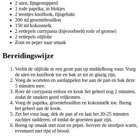
2 uien, fijngesnipperd
1 rode paprika, in blokjes
2 teentjes knoflook, fijngehakt
200 ml groentebouillon
150 ml kokosmelk
2 eetlepels currypasta (bijvoorbeeld rode of groene)
2 eetlepels olijfolie
Zout en peper naar smaak
Bereidingswijze
Verhit de olijfolie in een grote pan op middelhoog vuur. Voeg
de uien en knoflook toe en bak ze tot ze glazig zijn.
Voeg de wortelen en aardappelen toe aan de pan en bak deze
5 minuten mee.
Roer de currypasta erdoor en kook het geheel nog 2 minuten,
zodat de smaken goed vrijkomen.
Voeg de paprika, groentebouillon en kokosmelk toe. Breng
het geheel aan de kook.
Zet het vuur laag, dek de pan af en laat het 20-25 minuten
zachtjes sudderen, of totdat de groenten gaar zijn.
Breng op smaak met zout en peper. Serveer de stoofpot warm,
eventueel met rijst of brood.