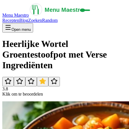
Menu Maestro
Recepten
Blog
Zoeken
Random
Open menu
Heerlijke Wortel
Groentestoofpot met Verse
Ingrediënten
3.8
Klik om te beoordelen