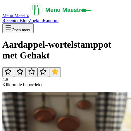
Menu Maestro
Recepten
Blog
Zoeken
Random
Open menu
Aardappel-wortelstamppot
met Gehakt
4.8
Klik om te beoordelen