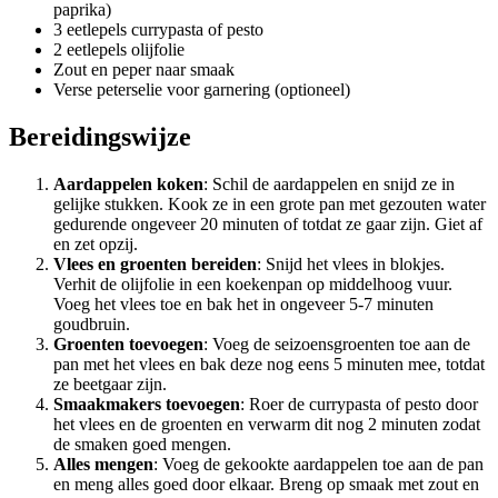
paprika)
3 eetlepels currypasta of pesto
2 eetlepels olijfolie
Zout en peper naar smaak
Verse peterselie voor garnering (optioneel)
Bereidingswijze
Aardappelen koken
: Schil de aardappelen en snijd ze in
gelijke stukken. Kook ze in een grote pan met gezouten water
gedurende ongeveer 20 minuten of totdat ze gaar zijn. Giet af
en zet opzij.
Vlees en groenten bereiden
: Snijd het vlees in blokjes.
Verhit de olijfolie in een koekenpan op middelhoog vuur.
Voeg het vlees toe en bak het in ongeveer 5-7 minuten
goudbruin.
Groenten toevoegen
: Voeg de seizoensgroenten toe aan de
pan met het vlees en bak deze nog eens 5 minuten mee, totdat
ze beetgaar zijn.
Smaakmakers toevoegen
: Roer de currypasta of pesto door
het vlees en de groenten en verwarm dit nog 2 minuten zodat
de smaken goed mengen.
Alles mengen
: Voeg de gekookte aardappelen toe aan de pan
en meng alles goed door elkaar. Breng op smaak met zout en