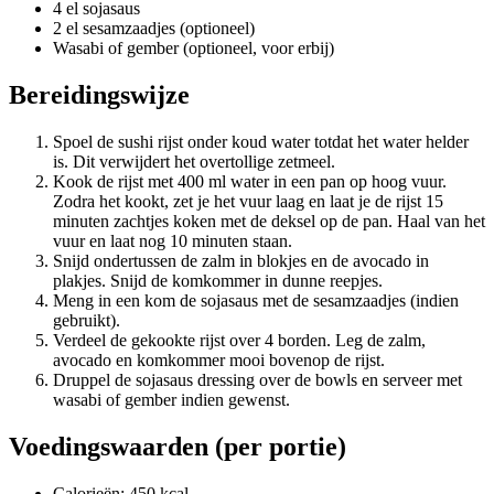
4 el sojasaus
2 el sesamzaadjes (optioneel)
Wasabi of gember (optioneel, voor erbij)
Bereidingswijze
Spoel de sushi rijst onder koud water totdat het water helder
is. Dit verwijdert het overtollige zetmeel.
Kook de rijst met 400 ml water in een pan op hoog vuur.
Zodra het kookt, zet je het vuur laag en laat je de rijst 15
minuten zachtjes koken met de deksel op de pan. Haal van het
vuur en laat nog 10 minuten staan.
Snijd ondertussen de zalm in blokjes en de avocado in
plakjes. Snijd de komkommer in dunne reepjes.
Meng in een kom de sojasaus met de sesamzaadjes (indien
gebruikt).
Verdeel de gekookte rijst over 4 borden. Leg de zalm,
avocado en komkommer mooi bovenop de rijst.
Druppel de sojasaus dressing over de bowls en serveer met
wasabi of gember indien gewenst.
Voedingswaarden (per portie)
Calorieën: 450 kcal