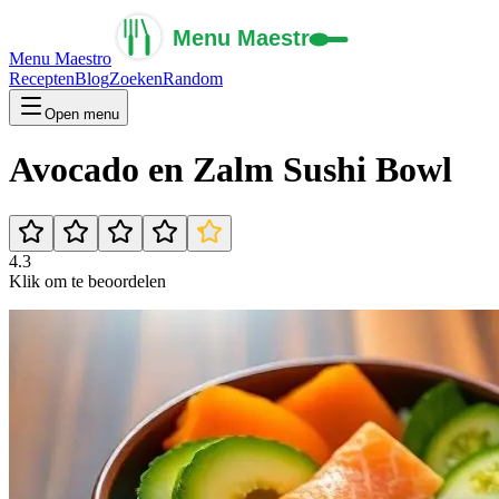
Menu Maestro
Recepten
Blog
Zoeken
Random
Open menu
Avocado en Zalm Sushi Bowl
4.3
Klik om te beoordelen