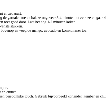
g en zet apart.
 de garnalen toe en bak ze ongeveer 3-4 minuten tot ze roze en gaar zi
 en roer goed door. Laat het nog 1-2 minuten koken.
wenste stukken.
 er bovenop en voeg de mango, avocado en komkommer toe.
optie.
r en crunch.
een persoonlijke touch. Gebruik bijvoorbeeld koriander, gember en chil