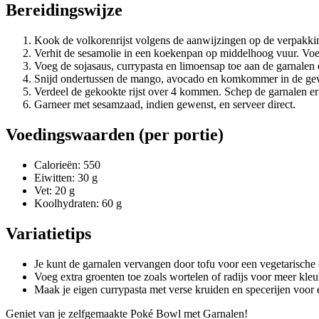
Bereidingswijze
Kook de volkorenrijst volgens de aanwijzingen op de verpakkin
Verhit de sesamolie in een koekenpan op middelhoog vuur. Voeg
Voeg de sojasaus, currypasta en limoensap toe aan de garnalen
Snijd ondertussen de mango, avocado en komkommer in de ge
Verdeel de gekookte rijst over 4 kommen. Schep de garnalen
Garneer met sesamzaad, indien gewenst, en serveer direct.
Voedingswaarden (per portie)
Calorieën: 550
Eiwitten: 30 g
Vet: 20 g
Koolhydraten: 60 g
Variatietips
Je kunt de garnalen vervangen door tofu voor een vegetarische 
Voeg extra groenten toe zoals wortelen of radijs voor meer kleu
Maak je eigen currypasta met verse kruiden en specerijen voor 
Geniet van je zelfgemaakte Poké Bowl met Garnalen!