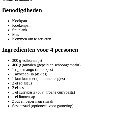
Benodigdheden
Kookpan
Koekenpan
Snijplank
Mes
Kommen om te serveren
Ingrediënten voor 4 personen
300 g volkorenrijst
400 g garnalen (gepeld en schoongemaakt)
1 rijpe mango (in blokjes)
1 avocado (in plakjes)
1 komkommer (in dunne reepjes)
2 el sojasaus
2 el sesamolie
1 el currypasta (bijv. groene currypasta)
1 el limoensap
Zout en peper naar smaak
Sesamzaad (optioneel, voor garnering)