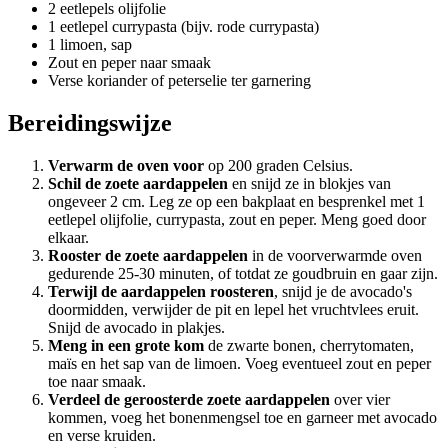
2 eetlepels olijfolie
1 eetlepel currypasta (bijv. rode currypasta)
1 limoen, sap
Zout en peper naar smaak
Verse koriander of peterselie ter garnering
Bereidingswijze
Verwarm de oven voor
op 200 graden Celsius.
Schil de zoete aardappelen
en snijd ze in blokjes van
ongeveer 2 cm. Leg ze op een bakplaat en besprenkel met 1
eetlepel olijfolie, currypasta, zout en peper. Meng goed door
elkaar.
Rooster de zoete aardappelen
in de voorverwarmde oven
gedurende 25-30 minuten, of totdat ze goudbruin en gaar zijn.
Terwijl de aardappelen roosteren
, snijd je de avocado's
doormidden, verwijder de pit en lepel het vruchtvlees eruit.
Snijd de avocado in plakjes.
Meng in een grote kom
de zwarte bonen, cherrytomaten,
maïs en het sap van de limoen. Voeg eventueel zout en peper
toe naar smaak.
Verdeel de geroosterde zoete aardappelen
over vier
kommen, voeg het bonenmengsel toe en garneer met avocado
en verse kruiden.