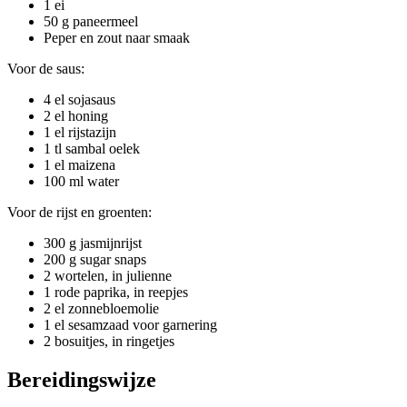
1 ei
50 g paneermeel
Peper en zout naar smaak
Voor de saus:
4 el sojasaus
2 el honing
1 el rijstazijn
1 tl sambal oelek
1 el maizena
100 ml water
Voor de rijst en groenten:
300 g jasmijnrijst
200 g sugar snaps
2 wortelen, in julienne
1 rode paprika, in reepjes
2 el zonnebloemolie
1 el sesamzaad voor garnering
2 bosuitjes, in ringetjes
Bereidingswijze