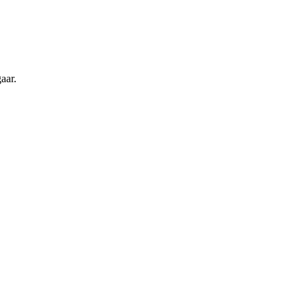
.
aar.