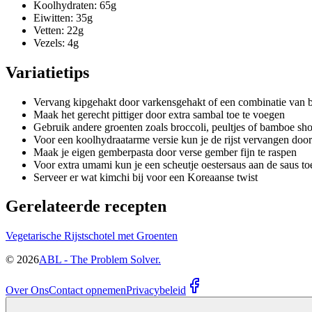
Koolhydraten: 65g
Eiwitten: 35g
Vetten: 22g
Vezels: 4g
Variatietips
Vervang kipgehakt door varkensgehakt of een combinatie van 
Maak het gerecht pittiger door extra sambal toe te voegen
Gebruik andere groenten zoals broccoli, peultjes of bamboe sho
Voor een koolhydraatarme versie kun je de rijst vervangen door
Maak je eigen gemberpasta door verse gember fijn te raspen
Voor extra umami kun je een scheutje oestersaus aan de saus t
Serveer er wat kimchi bij voor een Koreaanse twist
Gerelateerde recepten
Vegetarische Rijstschotel met Groenten
©
2026
ABL - The Problem Solver.
Over Ons
Contact opnemen
Privacybeleid