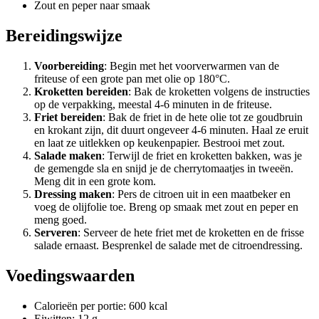
Zout en peper naar smaak
Bereidingswijze
Voorbereiding
: Begin met het voorverwarmen van de
friteuse of een grote pan met olie op 180°C.
Kroketten bereiden
: Bak de kroketten volgens de instructies
op de verpakking, meestal 4-6 minuten in de friteuse.
Friet bereiden
: Bak de friet in de hete olie tot ze goudbruin
en krokant zijn, dit duurt ongeveer 4-6 minuten. Haal ze eruit
en laat ze uitlekken op keukenpapier. Bestrooi met zout.
Salade maken
: Terwijl de friet en kroketten bakken, was je
de gemengde sla en snijd je de cherrytomaatjes in tweeën.
Meng dit in een grote kom.
Dressing maken
: Pers de citroen uit in een maatbeker en
voeg de olijfolie toe. Breng op smaak met zout en peper en
meng goed.
Serveren
: Serveer de hete friet met de kroketten en de frisse
salade ernaast. Besprenkel de salade met de citroendressing.
Voedingswaarden
Calorieën per portie: 600 kcal
Eiwitten: 12 g