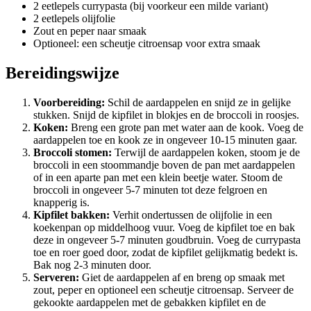
2 eetlepels currypasta (bij voorkeur een milde variant)
2 eetlepels olijfolie
Zout en peper naar smaak
Optioneel: een scheutje citroensap voor extra smaak
Bereidingswijze
Voorbereiding:
Schil de aardappelen en snijd ze in gelijke
stukken. Snijd de kipfilet in blokjes en de broccoli in roosjes.
Koken:
Breng een grote pan met water aan de kook. Voeg de
aardappelen toe en kook ze in ongeveer 10-15 minuten gaar.
Broccoli stomen:
Terwijl de aardappelen koken, stoom je de
broccoli in een stoommandje boven de pan met aardappelen
of in een aparte pan met een klein beetje water. Stoom de
broccoli in ongeveer 5-7 minuten tot deze felgroen en
knapperig is.
Kipfilet bakken:
Verhit ondertussen de olijfolie in een
koekenpan op middelhoog vuur. Voeg de kipfilet toe en bak
deze in ongeveer 5-7 minuten goudbruin. Voeg de currypasta
toe en roer goed door, zodat de kipfilet gelijkmatig bedekt is.
Bak nog 2-3 minuten door.
Serveren:
Giet de aardappelen af en breng op smaak met
zout, peper en optioneel een scheutje citroensap. Serveer de
gekookte aardappelen met de gebakken kipfilet en de