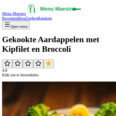
Menu Maestro
Recepten
Blog
Zoeken
Random
Open menu
Gekookte Aardappelen met
Kipfilet en Broccoli
4.8
Klik om te beoordelen