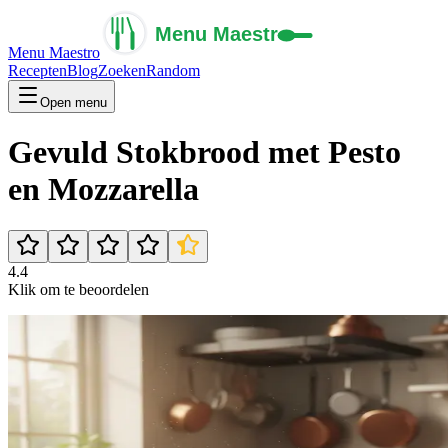
Menu Maestro
Recepten
Blog
Zoeken
Random
Open menu
Gevuld Stokbrood met Pesto
en Mozzarella
4.4
Klik om te beoordelen