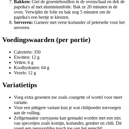
Bakken:
Giet de groentebouillon in de ovenschaal en dek de
paprika's af met aluminiumfolie. Bak ze 20 minuten in de
oven. Verwijder de folie en bak nog 5 minuten om de
paprika's een beetje te kleuren.
Serveren:
Garneer met verse koriander of peterselie voor het
serveren.
Voedingswaarden (per portie)
Calorieën: 350
Eiwitten: 12 g
Vetten: 6 g
Koolhydraten: 64 g
Vezels: 12 g
Variatietips
Voeg extra groenten toe zoals courgette of wortel voor meer
variatie.
Voor een pittigere variant kun je wat chilipoeder toevoegen
aan de vulling.
Zelfgemaakte currypasta kan gemaakt worden met een mix
van specerijen zoals komijn, koriander, gember en chili. Dit
voegt een persoonlijke touch toe aan het gerecht!