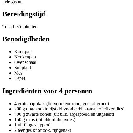
hele gezin.
Bereidingstijd
Totaal: 35 minuten
Benodigdheden
Kookpan
Koekenpan
Ovenschaal
Snijplank
Mes
Lepel
Ingrediënten voor 4 personen
4 grote paprika's (bij voorkeur rood, geel of groen)
200 g ongekookte rijst (bijvoorbeeld basmati of zilvervlies)
400 g zwarte bonen (uit blik, afgespoeld en uitgelekt)
150 g maïs (uit blik of diepvries)
1 ui, fijngesnipperd
2 teentjes knoflook, fijngehakt