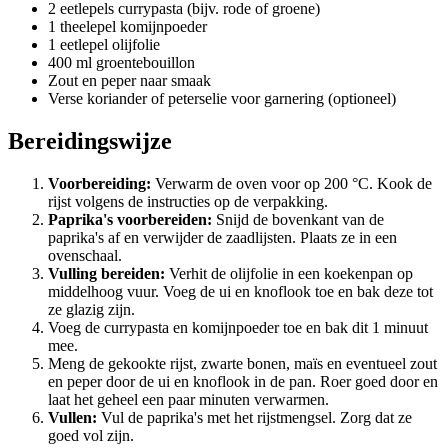
2 eetlepels currypasta (bijv. rode of groene)
1 theelepel komijnpoeder
1 eetlepel olijfolie
400 ml groentebouillon
Zout en peper naar smaak
Verse koriander of peterselie voor garnering (optioneel)
Bereidingswijze
Voorbereiding:
Verwarm de oven voor op 200 °C. Kook de
rijst volgens de instructies op de verpakking.
Paprika's voorbereiden:
Snijd de bovenkant van de
paprika's af en verwijder de zaadlijsten. Plaats ze in een
ovenschaal.
Vulling bereiden:
Verhit de olijfolie in een koekenpan op
middelhoog vuur. Voeg de ui en knoflook toe en bak deze tot
ze glazig zijn.
Voeg de currypasta en komijnpoeder toe en bak dit 1 minuut
mee.
Meng de gekookte rijst, zwarte bonen, maïs en eventueel zout
en peper door de ui en knoflook in de pan. Roer goed door en
laat het geheel een paar minuten verwarmen.
Vullen:
Vul de paprika's met het rijstmengsel. Zorg dat ze
goed vol zijn.