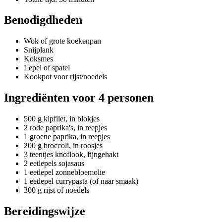
Benodigdheden
Wok of grote koekenpan
Snijplank
Koksmes
Lepel of spatel
Kookpot voor rijst/noedels
Ingrediënten voor 4 personen
500 g kipfilet, in blokjes
2 rode paprika's, in reepjes
1 groene paprika, in reepjes
200 g broccoli, in roosjes
3 teentjes knoflook, fijngehakt
2 eetlepels sojasaus
1 eetlepel zonnebloemolie
1 eetlepel currypasta (of naar smaak)
300 g rijst of noedels
Bereidingswijze