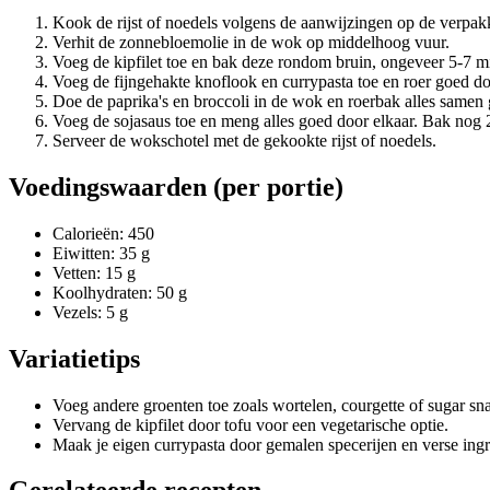
Kook de rijst of noedels volgens de aanwijzingen op de verpakk
Verhit de zonnebloemolie in de wok op middelhoog vuur.
Voeg de kipfilet toe en bak deze rondom bruin, ongeveer 5-7 m
Voeg de fijngehakte knoflook en currypasta toe en roer goed d
Doe de paprika's en broccoli in de wok en roerbak alles samen 
Voeg de sojasaus toe en meng alles goed door elkaar. Bak nog 
Serveer de wokschotel met de gekookte rijst of noedels.
Voedingswaarden (per portie)
Calorieën: 450
Eiwitten: 35 g
Vetten: 15 g
Koolhydraten: 50 g
Vezels: 5 g
Variatietips
Voeg andere groenten toe zoals wortelen, courgette of sugar sna
Vervang de kipfilet door tofu voor een vegetarische optie.
Maak je eigen currypasta door gemalen specerijen en verse ingre