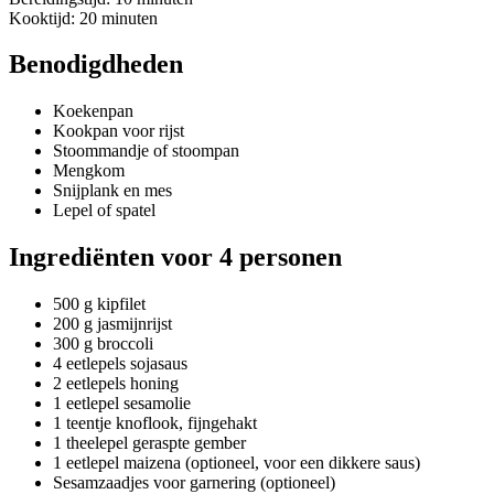
Kooktijd: 20 minuten
Benodigdheden
Koekenpan
Kookpan voor rijst
Stoommandje of stoompan
Mengkom
Snijplank en mes
Lepel of spatel
Ingrediënten voor 4 personen
500 g kipfilet
200 g jasmijnrijst
300 g broccoli
4 eetlepels sojasaus
2 eetlepels honing
1 eetlepel sesamolie
1 teentje knoflook, fijngehakt
1 theelepel geraspte gember
1 eetlepel maizena (optioneel, voor een dikkere saus)
Sesamzaadjes voor garnering (optioneel)