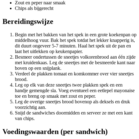
Zout en peper naar smaak
Chips als bijgerecht
Bereidingswijze
Begin met het bakken van het spek in een grote koekenpan op
middelhoog vuur. Bak het spek totdat het lekker knapperig is,
dit duurt ongeveer 5-7 minuten. Haal het spek uit de pan en
laat het uitlekken op keukenpapier.
Besmeer ondertussen de sneetjes volkorenbrood aan één zijde
met kruidenkaas. Leg de sneetjes met de besmeerde kant naar
boven op een snijplank.
Verdeel de plakken tomaat en komkommer over vier sneetjes
brood.
Leg op elk van deze sneetjes twee plakken spek en een
handje gemengde sla. Voeg eventueel een eetlepel mayonaise
toe en breng op smaak met zout en peper.
Leg de overige sneetjes brood bovenop als deksels en druk
voorzichtig aan.
Snijd de sandwiches doormidden en serveer ze met een kant
van chips.
Voedingswaarden (per sandwich)