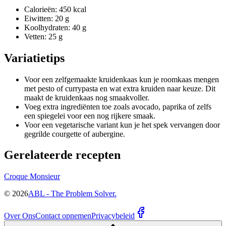
Calorieën: 450 kcal
Eiwitten: 20 g
Koolhydraten: 40 g
Vetten: 25 g
Variatietips
Voor een zelfgemaakte kruidenkaas kun je roomkaas mengen
met pesto of currypasta en wat extra kruiden naar keuze. Dit
maakt de kruidenkaas nog smaakvoller.
Voeg extra ingrediënten toe zoals avocado, paprika of zelfs
een spiegelei voor een nog rijkere smaak.
Voor een vegetarische variant kun je het spek vervangen door
gegrilde courgette of aubergine.
Gerelateerde recepten
Croque Monsieur
©
2026
ABL - The Problem Solver.
Over Ons
Contact opnemen
Privacybeleid