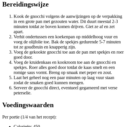
Bereidingswijze
Kook de gnocchi volgens de aanwijzingen op de verpakking
in een grote pan met gezouten water. Dit duurt meestal 2-3
minuten totdat ze boven komen drijven. Giet ze af en zet
apart.
Verhit ondertussen een koekenpan op middelhoog vuur en
voeg de olijfolie toe. Bak de spekjes gedurende 5-7 minuten
tot ze goudbruin en knapperig zijn.
Voeg de gekookte gnocchi toe aan de pan met spekjes en roer
goed door.
Voeg de kruidenkaas en kookroom toe aan de gnocchi en
spekjes. Roer alles goed door totdat de kaas smelt en een
romige saus vormt. Breng op smaak met peper en zout.
Laat het geheel nog een paar minuten op laag vuur staan
zodat de smaken goed kunnen mengen.
Serveer de gnocchi direct, eventueel gegarneerd met verse
peterselie.
Voedingswaarden
Per portie (1/4 van het recept):
Calorieën: 450