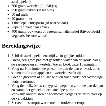
aardappelen)
300 gram wortelen (in plakjes)
250 gram paksoi (in reepjes)
50 ml melk
40 gram boter
1 theelepel currypasta (of naar smaak)
Peper en zout naar smaak
400 gram rookworst of vegetarisch alternatief (bijvoorbeeld
vegetarische rookworst)
Bereidingswijze
Schil de aardappelen en snijd ze in gelijke stukken.
Breng een grote pan met gezouten water aan de kook. Voeg
de aardappelen en wortelen toe en kook deze 15 minuten.
Voeg na 10 minuten de paksoi toe aan de pan en kook alles
samen tot de aardappelen en wortelen zacht zijn.
Giet de groenten af en laat ze even staan zodat het overtollige
water verdampt.
Voeg de melk, boter, currypasta, peper en zout toe aan de pan
en stamp het geheel tot een smeuïge puree.
Verwarm ondertussen de rookworst volgens de instructies op
de verpakking.
Serveer de stampot warm met de rookworst erop.