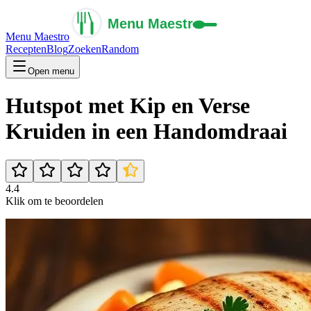
Menu Maestro
Recepten
Blog
Zoeken
Random
Open menu
Hutspot met Kip en Verse
Kruiden in een Handomdraai
4.4
Klik om te beoordelen