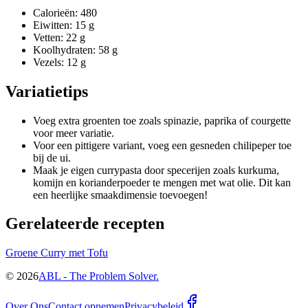
Calorieën: 480
Eiwitten: 15 g
Vetten: 22 g
Koolhydraten: 58 g
Vezels: 12 g
Variatietips
Voeg extra groenten toe zoals spinazie, paprika of courgette
voor meer variatie.
Voor een pittigere variant, voeg een gesneden chilipeper toe
bij de ui.
Maak je eigen currypasta door specerijen zoals kurkuma,
komijn en korianderpoeder te mengen met wat olie. Dit kan
een heerlijke smaakdimensie toevoegen!
Gerelateerde recepten
Groene Curry met Tofu
©
2026
ABL - The Problem Solver.
Over Ons
Contact opnemen
Privacybeleid