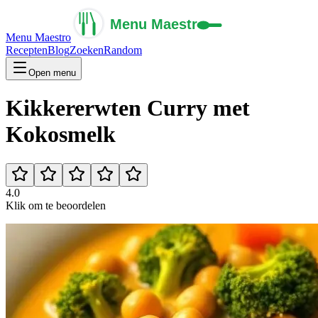
Menu Maestro
Recepten
Blog
Zoeken
Random
Open menu
Kikkererwten Curry met
Kokosmelk
4.0
Klik om te beoordelen