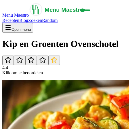
Menu Maestro
Recepten
Blog
Zoeken
Random
Open menu
Kip en Groenten Ovenschotel
4.4
Klik om te beoordelen