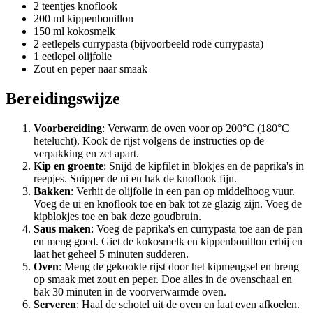
2 teentjes knoflook
200 ml kippenbouillon
150 ml kokosmelk
2 eetlepels currypasta (bijvoorbeeld rode currypasta)
1 eetlepel olijfolie
Zout en peper naar smaak
Bereidingswijze
Voorbereiding
: Verwarm de oven voor op 200°C (180°C
hetelucht). Kook de rijst volgens de instructies op de
verpakking en zet apart.
Kip en groente
: Snijd de kipfilet in blokjes en de paprika's in
reepjes. Snipper de ui en hak de knoflook fijn.
Bakken
: Verhit de olijfolie in een pan op middelhoog vuur.
Voeg de ui en knoflook toe en bak tot ze glazig zijn. Voeg de
kipblokjes toe en bak deze goudbruin.
Saus maken
: Voeg de paprika's en currypasta toe aan de pan
en meng goed. Giet de kokosmelk en kippenbouillon erbij en
laat het geheel 5 minuten sudderen.
Oven
: Meng de gekookte rijst door het kipmengsel en breng
op smaak met zout en peper. Doe alles in de ovenschaal en
bak 30 minuten in de voorverwarmde oven.
Serveren
: Haal de schotel uit de oven en laat even afkoelen.