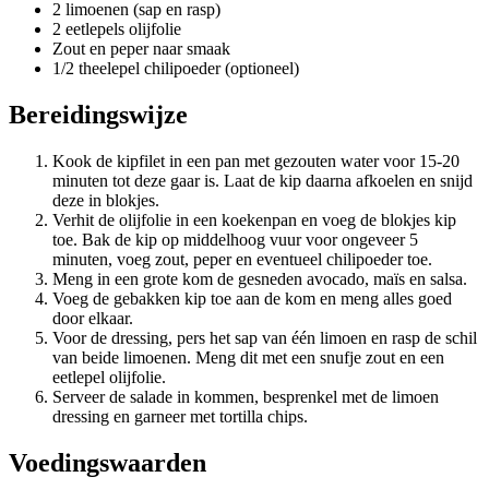
2 limoenen (sap en rasp)
2 eetlepels olijfolie
Zout en peper naar smaak
1/2 theelepel chilipoeder (optioneel)
Bereidingswijze
Kook de kipfilet in een pan met gezouten water voor 15-20
minuten tot deze gaar is. Laat de kip daarna afkoelen en snijd
deze in blokjes.
Verhit de olijfolie in een koekenpan en voeg de blokjes kip
toe. Bak de kip op middelhoog vuur voor ongeveer 5
minuten, voeg zout, peper en eventueel chilipoeder toe.
Meng in een grote kom de gesneden avocado, maïs en salsa.
Voeg de gebakken kip toe aan de kom en meng alles goed
door elkaar.
Voor de dressing, pers het sap van één limoen en rasp de schil
van beide limoenen. Meng dit met een snufje zout en een
eetlepel olijfolie.
Serveer de salade in kommen, besprenkel met de limoen
dressing en garneer met tortilla chips.
Voedingswaarden