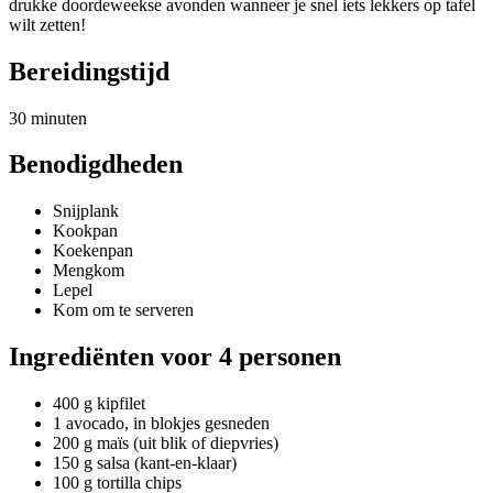
drukke doordeweekse avonden wanneer je snel iets lekkers op tafel
wilt zetten!
Bereidingstijd
30 minuten
Benodigdheden
Snijplank
Kookpan
Koekenpan
Mengkom
Lepel
Kom om te serveren
Ingrediënten voor 4 personen
400 g kipfilet
1 avocado, in blokjes gesneden
200 g maïs (uit blik of diepvries)
150 g salsa (kant-en-klaar)
100 g tortilla chips