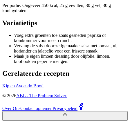
Per portie: Ongeveer 450 kcal, 25 g eiwitten, 30 g vet, 30 g
koolhydraten.
Variatietips
Voeg extra groenten toe zoals gesneden paprika of
komkommer voor meer crunch.
Vervang de salsa door zelfgemaakte salsa met tomaat, ui,
koriander en jalapeño voor een frissere smaak.
Maak je eigen limoen dressing door olijfolie, limoen,
knoflook en peper te mengen.
Gerelateerde recepten
Kip en Avocado Bowl
©
2026
ABL - The Problem Solver.
Over Ons
Contact opnemen
Privacybeleid