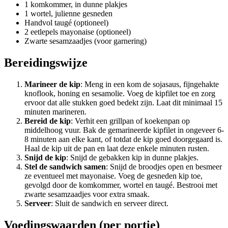
1 komkommer, in dunne plakjes
1 wortel, julienne gesneden
Handvol taugé (optioneel)
2 eetlepels mayonaise (optioneel)
Zwarte sesamzaadjes (voor garnering)
Bereidingswijze
Marineer de kip
: Meng in een kom de sojasaus, fijngehakte
knoflook, honing en sesamolie. Voeg de kipfilet toe en zorg
ervoor dat alle stukken goed bedekt zijn. Laat dit minimaal 15
minuten marineren.
Bereid de kip
: Verhit een grillpan of koekenpan op
middelhoog vuur. Bak de gemarineerde kipfilet in ongeveer 6-
8 minuten aan elke kant, of totdat de kip goed doorgegaard is.
Haal de kip uit de pan en laat deze enkele minuten rusten.
Snijd de kip
: Snijd de gebakken kip in dunne plakjes.
Stel de sandwich samen
: Snijd de broodjes open en besmeer
ze eventueel met mayonaise. Voeg de gesneden kip toe,
gevolgd door de komkommer, wortel en taugé. Bestrooi met
zwarte sesamzaadjes voor extra smaak.
Serveer
: Sluit de sandwich en serveer direct.
Voedingswaarden (per portie)