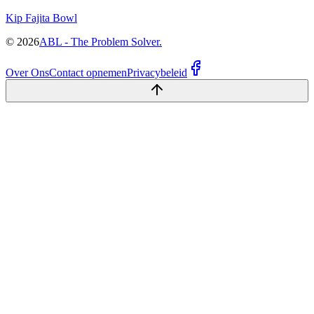
Kip Fajita Bowl
©
2026
ABL - The Problem Solver.
Over Ons
Contact opnemen
Privacybeleid