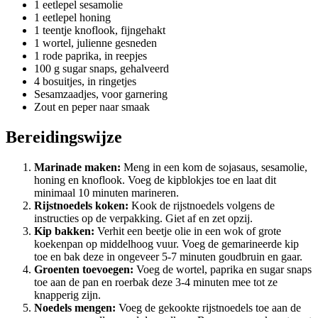
1 eetlepel sesamolie
1 eetlepel honing
1 teentje knoflook, fijngehakt
1 wortel, julienne gesneden
1 rode paprika, in reepjes
100 g sugar snaps, gehalveerd
4 bosuitjes, in ringetjes
Sesamzaadjes, voor garnering
Zout en peper naar smaak
Bereidingswijze
Marinade maken:
Meng in een kom de sojasaus, sesamolie,
honing en knoflook. Voeg de kipblokjes toe en laat dit
minimaal 10 minuten marineren.
Rijstnoedels koken:
Kook de rijstnoedels volgens de
instructies op de verpakking. Giet af en zet opzij.
Kip bakken:
Verhit een beetje olie in een wok of grote
koekenpan op middelhoog vuur. Voeg de gemarineerde kip
toe en bak deze in ongeveer 5-7 minuten goudbruin en gaar.
Groenten toevoegen:
Voeg de wortel, paprika en sugar snaps
toe aan de pan en roerbak deze 3-4 minuten mee tot ze
knapperig zijn.
Noedels mengen:
Voeg de gekookte rijstnoedels toe aan de