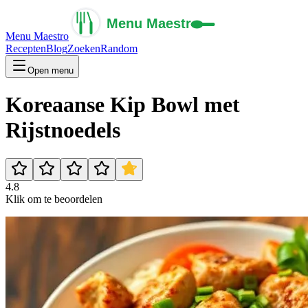
Menu Maestro
Recepten
Blog
Zoeken
Random
Open menu
Koreaanse Kip Bowl met
Rijstnoedels
4.8
Klik om te beoordelen