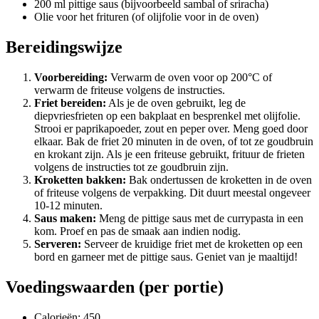
200 ml pittige saus (bijvoorbeeld sambal of sriracha)
Olie voor het frituren (of olijfolie voor in de oven)
Bereidingswijze
Voorbereiding:
Verwarm de oven voor op 200°C of
verwarm de friteuse volgens de instructies.
Friet bereiden:
Als je de oven gebruikt, leg de
diepvriesfrieten op een bakplaat en besprenkel met olijfolie.
Strooi er paprikapoeder, zout en peper over. Meng goed door
elkaar. Bak de friet 20 minuten in de oven, of tot ze goudbruin
en krokant zijn. Als je een friteuse gebruikt, frituur de frieten
volgens de instructies tot ze goudbruin zijn.
Kroketten bakken:
Bak ondertussen de kroketten in de oven
of friteuse volgens de verpakking. Dit duurt meestal ongeveer
10-12 minuten.
Saus maken:
Meng de pittige saus met de currypasta in een
kom. Proef en pas de smaak aan indien nodig.
Serveren:
Serveer de kruidige friet met de kroketten op een
bord en garneer met de pittige saus. Geniet van je maaltijd!
Voedingswaarden (per portie)
Calorieën: 450