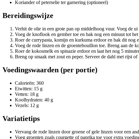
Koriander of peterselie ter garnering (optioneel)
Bereidingswijze
Verhit de olie in een grote pan op middelhoog vuur. Voeg de ui t
Voeg de knoflook en gember toe en bak nog een minuut tot het 
Roer de currypasta, komijn en kurkuma erdoor en bak dit nog 
Voeg de rode linzen en de groentebouillon toe. Breng aan de koo
Roer de kokosmelk en spinazie erdoor en laat het nog 5 minuten
Breng op smaak met zout en peper. Serveer de dahl met rijst of 
Voedingswaarden (per portie)
Calorieën: 360
Eiwitten: 15 g
Vetten: 18 g
Koolhydraten: 40 g
Vezels: 12 g
Variatietips
Vervang de rode linzen door groene of gele linzen voor een and
Voeg groenten zoals courgette of paprika toe voor extra voeding