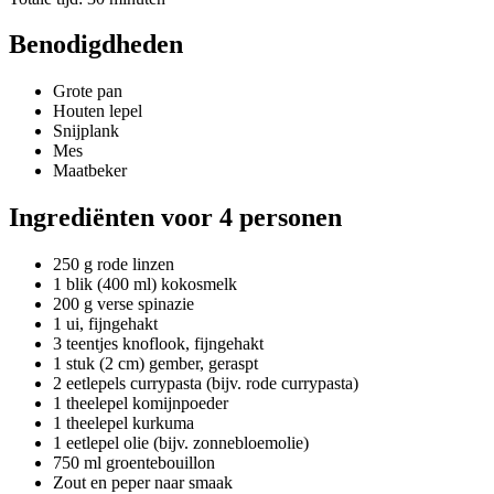
Benodigdheden
Grote pan
Houten lepel
Snijplank
Mes
Maatbeker
Ingrediënten voor 4 personen
250 g rode linzen
1 blik (400 ml) kokosmelk
200 g verse spinazie
1 ui, fijngehakt
3 teentjes knoflook, fijngehakt
1 stuk (2 cm) gember, geraspt
2 eetlepels currypasta (bijv. rode currypasta)
1 theelepel komijnpoeder
1 theelepel kurkuma
1 eetlepel olie (bijv. zonnebloemolie)
750 ml groentebouillon
Zout en peper naar smaak