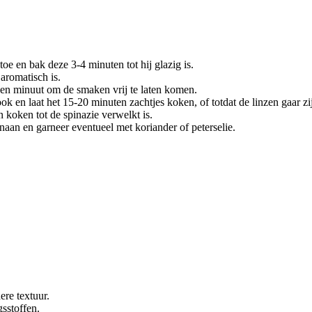
oe en bak deze 3-4 minuten tot hij glazig is.
aromatisch is.
een minuut om de smaken vrij te laten komen.
k en laat het 15-20 minuten zachtjes koken, of totdat de linzen gaar zi
 koken tot de spinazie verwelkt is.
naan en garneer eventueel met koriander of peterselie.
ere textuur.
sstoffen.