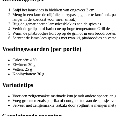
Snijd het lamsvlees in blokken van ongeveer 3 cm.
Meng in een kom de olijfolie, currypasta, geperste knoflook, p
langer in de koelkast voor meer smaak).
Rijg de gemarineerde lamsvleesblokjes aan de spiesjes.
Verhit de grillpan of barbecue op hoge temperatuur. Grill de sp
Warm de pitabroodjes kort op op de grill of in een broodrooster
Serveer de lamsvlees spiesjes met tzatziki, pitabroodjes en vers
Voedingswaarden (per portie)
Calorieën: 450
Eiwitten: 30 g
Vetten: 25 g
Koolhydraten: 30 g
Variatietips
Voor een zelfgemaakte marinade kun je ook andere specerijen ge
Voeg groenten zoals paprika of courgette toe aan de spiesjes voo
Serveer met zelfgemaakte tzatziki door yoghurt te mengen met 