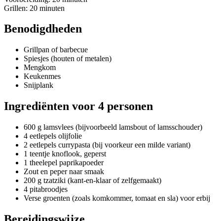
Grillen: 20 minuten
Benodigdheden
Grillpan of barbecue
Spiesjes (houten of metalen)
Mengkom
Keukenmes
Snijplank
Ingrediënten voor 4 personen
600 g lamsvlees (bijvoorbeeld lamsbout of lamsschouder)
4 eetlepels olijfolie
2 eetlepels currypasta (bij voorkeur een milde variant)
1 teentje knoflook, geperst
1 theelepel paprikapoeder
Zout en peper naar smaak
200 g tzatziki (kant-en-klaar of zelfgemaakt)
4 pitabroodjes
Verse groenten (zoals komkommer, tomaat en sla) voor erbij
Bereidingswijze