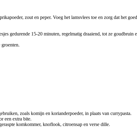
aprikapoeder, zout en peper. Voeg het lamsvlees toe en zorg dat het go
iesjes gedurende 15-20 minuten, regelmatig draaiend, tot ze goudbruin e
.
e groenten.
bruiken, zoals komijn en korianderpoeder, in plaats van currypasta.
r een extra bite.
geraspte komkommer, knoflook, citroensap en verse dille.