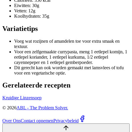
Calorieën: 350 kcal
Eiwitten: 30g
Vetten: 12g
Koolhydraten: 35g
Variatietips
Voeg wat rozijnen of amandelen toe voor extra smaak en
textuur.
Voor een zelfgemaakte currypasta, meng 1 eetlepel komijn, 1
eetlepel koriander, 1 eetlepel kurkuma, 1/2 eetlepel
cayennepeper en 1 eetlepel gemberpoeder.
Dit gerecht kan ook worden gemaakt met lamsvlees of tofu
voor een vegetarische optie.
Gerelateerde recepten
Kruidige Linzensoep
©
2026
ABL - The Problem Solver.
Over Ons
Contact opnemen
Privacybeleid