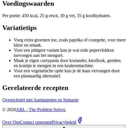
Voedingswaarden
Per portie: 450 kcal, 25 g eiwit, 30 g vet, 35 g koolhydraten.
Variatietips
Voeg extra groenten toe, zoals paprika of courgette, voor meer
kleur en smaak.
Voor een pittigere variant kun je wat rode pepervlokken
toevoegen aan het mengsel.
Maak je eigen currypasta door koriander, knoflook, gember,
en komijn te mengen in een keukenmachine.
Voor een vegetarische optie kun je de kaas vervangen door
een plantaardig alternatief.
Gerelateerde recepten
Ovenschotel met Aardappelen en Spinazie
©
2026
ABL - The Problem Solver.
Over Ons
Contact opnemen
Privacybeleid