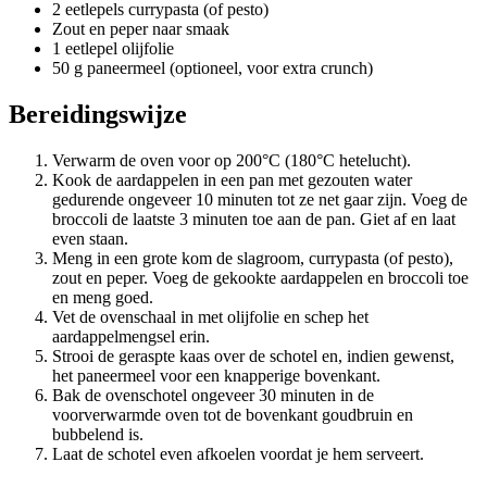
2 eetlepels currypasta (of pesto)
Zout en peper naar smaak
1 eetlepel olijfolie
50 g paneermeel (optioneel, voor extra crunch)
Bereidingswijze
Verwarm de oven voor op 200°C (180°C hetelucht).
Kook de aardappelen in een pan met gezouten water
gedurende ongeveer 10 minuten tot ze net gaar zijn. Voeg de
broccoli de laatste 3 minuten toe aan de pan. Giet af en laat
even staan.
Meng in een grote kom de slagroom, currypasta (of pesto),
zout en peper. Voeg de gekookte aardappelen en broccoli toe
en meng goed.
Vet de ovenschaal in met olijfolie en schep het
aardappelmengsel erin.
Strooi de geraspte kaas over de schotel en, indien gewenst,
het paneermeel voor een knapperige bovenkant.
Bak de ovenschotel ongeveer 30 minuten in de
voorverwarmde oven tot de bovenkant goudbruin en
bubbelend is.
Laat de schotel even afkoelen voordat je hem serveert.