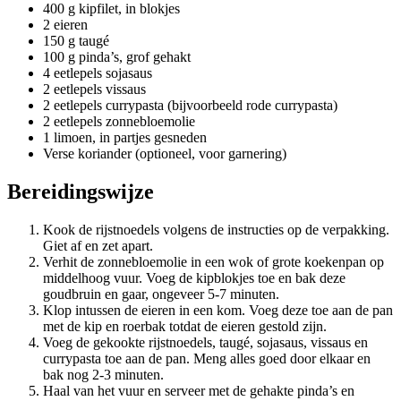
400 g kipfilet, in blokjes
2 eieren
150 g taugé
100 g pinda’s, grof gehakt
4 eetlepels sojasaus
2 eetlepels vissaus
2 eetlepels currypasta (bijvoorbeeld rode currypasta)
2 eetlepels zonnebloemolie
1 limoen, in partjes gesneden
Verse koriander (optioneel, voor garnering)
Bereidingswijze
Kook de rijstnoedels volgens de instructies op de verpakking.
Giet af en zet apart.
Verhit de zonnebloemolie in een wok of grote koekenpan op
middelhoog vuur. Voeg de kipblokjes toe en bak deze
goudbruin en gaar, ongeveer 5-7 minuten.
Klop intussen de eieren in een kom. Voeg deze toe aan de pan
met de kip en roerbak totdat de eieren gestold zijn.
Voeg de gekookte rijstnoedels, taugé, sojasaus, vissaus en
currypasta toe aan de pan. Meng alles goed door elkaar en
bak nog 2-3 minuten.
Haal van het vuur en serveer met de gehakte pinda’s en