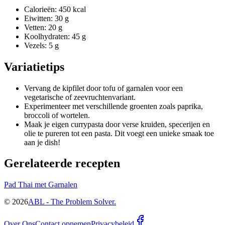
Calorieën: 450 kcal
Eiwitten: 30 g
Vetten: 20 g
Koolhydraten: 45 g
Vezels: 5 g
Variatietips
Vervang de kipfilet door tofu of garnalen voor een
vegetarische of zeevruchtenvariant.
Experimenteer met verschillende groenten zoals paprika,
broccoli of wortelen.
Maak je eigen currypasta door verse kruiden, specerijen en
olie te pureren tot een pasta. Dit voegt een unieke smaak toe
aan je dish!
Gerelateerde recepten
Pad Thai met Garnalen
©
2026
ABL - The Problem Solver.
Over Ons
Contact opnemen
Privacybeleid