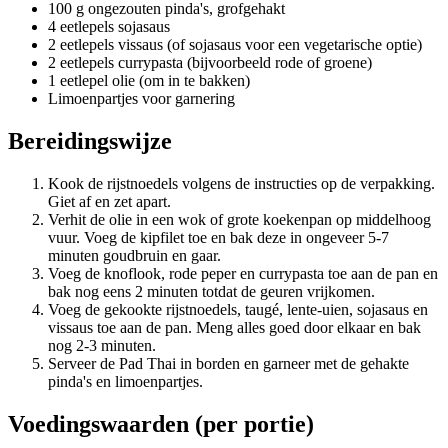
100 g ongezouten pinda's, grofgehakt
4 eetlepels sojasaus
2 eetlepels vissaus (of sojasaus voor een vegetarische optie)
2 eetlepels currypasta (bijvoorbeeld rode of groene)
1 eetlepel olie (om in te bakken)
Limoenpartjes voor garnering
Bereidingswijze
Kook de rijstnoedels volgens de instructies op de verpakking.
Giet af en zet apart.
Verhit de olie in een wok of grote koekenpan op middelhoog
vuur. Voeg de kipfilet toe en bak deze in ongeveer 5-7
minuten goudbruin en gaar.
Voeg de knoflook, rode peper en currypasta toe aan de pan en
bak nog eens 2 minuten totdat de geuren vrijkomen.
Voeg de gekookte rijstnoedels, taugé, lente-uien, sojasaus en
vissaus toe aan de pan. Meng alles goed door elkaar en bak
nog 2-3 minuten.
Serveer de Pad Thai in borden en garneer met de gehakte
pinda's en limoenpartjes.
Voedingswaarden (per portie)