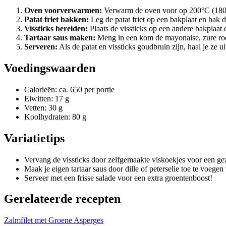
Oven voorverwarmen:
Verwarm de oven voor op 200°C (180°
Patat friet bakken:
Leg de patat friet op een bakplaat en bak 
Vissticks bereiden:
Plaats de vissticks op een andere bakplaat 
Tartaar saus maken:
Meng in een kom de mayonaise, zure roo
Serveren:
Als de patat en vissticks goudbruin zijn, haal je ze ui
Voedingswaarden
Calorieën: ca. 650 per portie
Eiwitten: 17 g
Vetten: 30 g
Koolhydraten: 80 g
Variatietips
Vervang de vissticks door zelfgemaakte viskoekjes voor een gez
Maak je eigen tartaar saus door dille of peterselie toe te voege
Serveer met een frisse salade voor een extra groentenboost!
Gerelateerde recepten
Zalmfilet met Groene Asperges