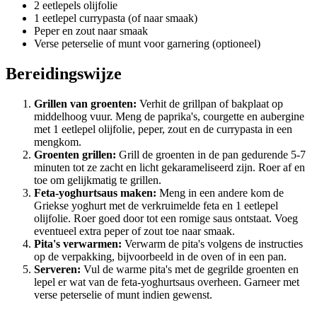
2 eetlepels olijfolie
1 eetlepel currypasta (of naar smaak)
Peper en zout naar smaak
Verse peterselie of munt voor garnering (optioneel)
Bereidingswijze
Grillen van groenten:
Verhit de grillpan of bakplaat op
middelhoog vuur. Meng de paprika's, courgette en aubergine
met 1 eetlepel olijfolie, peper, zout en de currypasta in een
mengkom.
Groenten grillen:
Grill de groenten in de pan gedurende 5-7
minuten tot ze zacht en licht gekarameliseerd zijn. Roer af en
toe om gelijkmatig te grillen.
Feta-yoghurtsaus maken:
Meng in een andere kom de
Griekse yoghurt met de verkruimelde feta en 1 eetlepel
olijfolie. Roer goed door tot een romige saus ontstaat. Voeg
eventueel extra peper of zout toe naar smaak.
Pita's verwarmen:
Verwarm de pita's volgens de instructies
op de verpakking, bijvoorbeeld in de oven of in een pan.
Serveren:
Vul de warme pita's met de gegrilde groenten en
lepel er wat van de feta-yoghurtsaus overheen. Garneer met
verse peterselie of munt indien gewenst.