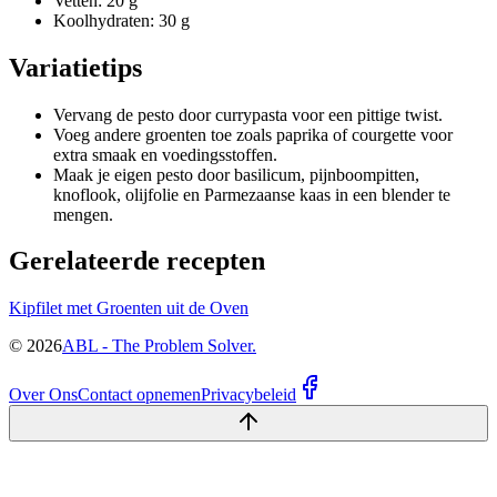
Vetten: 20 g
Koolhydraten: 30 g
Variatietips
Vervang de pesto door currypasta voor een pittige twist.
Voeg andere groenten toe zoals paprika of courgette voor
extra smaak en voedingsstoffen.
Maak je eigen pesto door basilicum, pijnboompitten,
knoflook, olijfolie en Parmezaanse kaas in een blender te
mengen.
Gerelateerde recepten
Kipfilet met Groenten uit de Oven
©
2026
ABL - The Problem Solver.
Over Ons
Contact opnemen
Privacybeleid