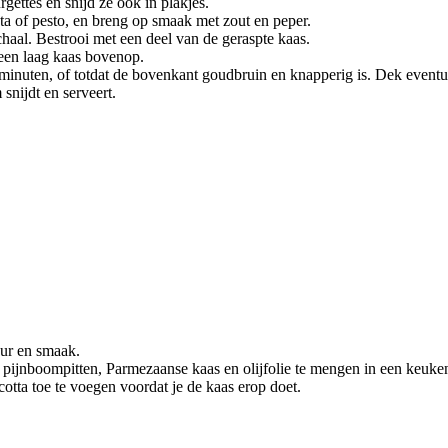
gettes en snijd ze ook in plakjes.
sta of pesto, en breng op smaak met zout en peper.
haal. Bestrooi met een deel van de geraspte kaas.
t een laag kaas bovenop.
uten, of totdat de bovenkant goudbruin en knapperig is. Dek eventueel 
snijdt en serveert.
eur en smaak.
 pijnboompitten, Parmezaanse kaas en olijfolie te mengen in een keuk
cotta toe te voegen voordat je de kaas erop doet.