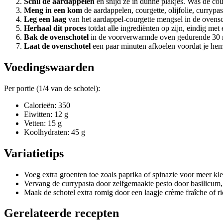
Schil de aardappelen
en snijd ze in dunne plakjes. Was de cour
Meng in een kom
de aardappelen, courgette, olijfolie, currypa
Leg een laag
van het aardappel-courgette mengsel in de ovensc
Herhaal dit proces
totdat alle ingrediënten op zijn, eindig me
Bak de ovenschotel
in de voorverwarmde oven gedurende 30 min
Laat de ovenschotel
een paar minuten afkoelen voordat je hem 
Voedingswaarden
Per portie (1/4 van de schotel):
Calorieën: 350
Eiwitten: 12 g
Vetten: 15 g
Koolhydraten: 45 g
Variatietips
Voeg extra groenten toe zoals paprika of spinazie voor meer kl
Vervang de currypasta door zelfgemaakte pesto door basilicum,
Maak de schotel extra romig door een laagje crème fraîche of ri
Gerelateerde recepten