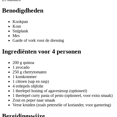
Benodigdheden
Kookpan
Kom
Snijplank
Mes
Garde of vork voor de dressing
Ingrediënten voor 4 personen
200 g quinoa
1 avocado
250 g cherrytomaten
1 komkommer
1 citroen (sap en rasp)
4 eetlepels olijfolie
1 theelepel honing of agavesiroop (optioneel)
1 theelepel curry pasta of pesto (optioneel, voor extra smaak)
Zout en peper naar smaak
Verse kruiden (zoals peterselie of koriander, voor garnering)
Bereidingswijze