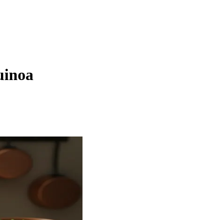
uinoa