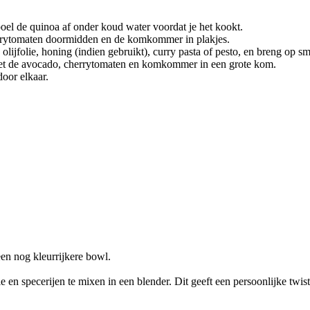
el de quinoa af onder koud water voordat je het kookt.
herrytomaten doormidden en de komkommer in plakjes.
lijfolie, honing (indien gebruikt), curry pasta of pesto, en breng op s
 met de avocado, cherrytomaten en komkommer in een grote kom.
oor elkaar.
een nog kleurrijkere bowl.
e en specerijen te mixen in een blender. Dit geeft een persoonlijke twist