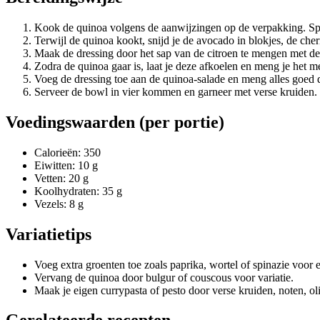
Kook de quinoa volgens de aanwijzingen op de verpakking. Spo
Terwijl de quinoa kookt, snijd je de avocado in blokjes, de c
Maak de dressing door het sap van de citroen te mengen met de o
Zodra de quinoa gaar is, laat je deze afkoelen en meng je het
Voeg de dressing toe aan de quinoa-salade en meng alles goed d
Serveer de bowl in vier kommen en garneer met verse kruiden.
Voedingswaarden (per portie)
Calorieën: 350
Eiwitten: 10 g
Vetten: 20 g
Koolhydraten: 35 g
Vezels: 8 g
Variatietips
Voeg extra groenten toe zoals paprika, wortel of spinazie voor 
Vervang de quinoa door bulgur of couscous voor variatie.
Maak je eigen currypasta of pesto door verse kruiden, noten, oli