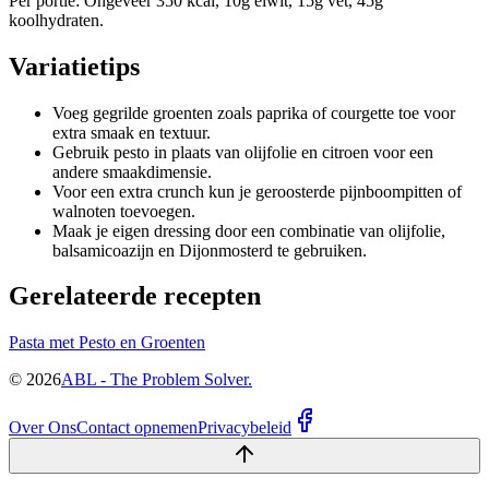
Per portie: Ongeveer 350 kcal, 10g eiwit, 15g vet, 45g
koolhydraten.
Variatietips
Voeg gegrilde groenten zoals paprika of courgette toe voor
extra smaak en textuur.
Gebruik pesto in plaats van olijfolie en citroen voor een
andere smaakdimensie.
Voor een extra crunch kun je geroosterde pijnboompitten of
walnoten toevoegen.
Maak je eigen dressing door een combinatie van olijfolie,
balsamicoazijn en Dijonmosterd te gebruiken.
Gerelateerde recepten
Pasta met Pesto en Groenten
©
2026
ABL - The Problem Solver.
Over Ons
Contact opnemen
Privacybeleid