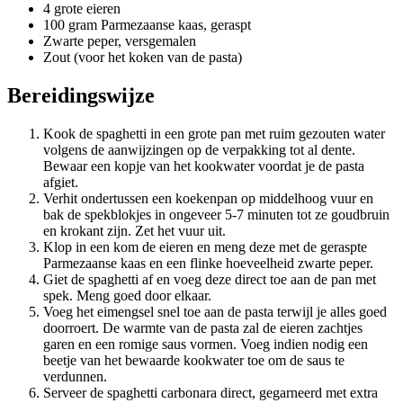
4 grote eieren
100 gram Parmezaanse kaas, geraspt
Zwarte peper, versgemalen
Zout (voor het koken van de pasta)
Bereidingswijze
Kook de spaghetti in een grote pan met ruim gezouten water
volgens de aanwijzingen op de verpakking tot al dente.
Bewaar een kopje van het kookwater voordat je de pasta
afgiet.
Verhit ondertussen een koekenpan op middelhoog vuur en
bak de spekblokjes in ongeveer 5-7 minuten tot ze goudbruin
en krokant zijn. Zet het vuur uit.
Klop in een kom de eieren en meng deze met de geraspte
Parmezaanse kaas en een flinke hoeveelheid zwarte peper.
Giet de spaghetti af en voeg deze direct toe aan de pan met
spek. Meng goed door elkaar.
Voeg het eimengsel snel toe aan de pasta terwijl je alles goed
doorroert. De warmte van de pasta zal de eieren zachtjes
garen en een romige saus vormen. Voeg indien nodig een
beetje van het bewaarde kookwater toe om de saus te
verdunnen.
Serveer de spaghetti carbonara direct, gegarneerd met extra