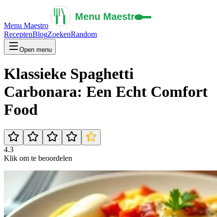
Menu Maestro
Recepten
Blog
Zoeken
Random
Open menu
Klassieke Spaghetti
Carbonara: Een Echt Comfort
Food
4.3
Klik om te beoordelen