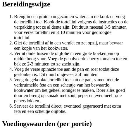
Bereidingswijze
Breng in een grote pan gezouten water aan de kook en voeg
de tortellini toe. Kook de tortellini volgens de instructies op de
verpakking tot ze al dente zijn. Dit duurt meestal 3-5 minuten
voor verse tortellini en 8-10 minuten voor gedroogde
tortellini.
Giet de tortellini af in een vergiet en zet opzij, maar bewaar
een kopje van het kookwater.
Verhit ondertussen de olijfolie in een grote koekenpan op
middelhoog vuur. Voeg de gehalveerde cherry tomaten toe en
bak ze 2-3 minuten tot ze zacht zijn.
Voeg de verse spinazie toe aan de pan en roer totdat deze
geslonken is. Dit duurt ongeveer 2-4 minuten.
Voeg de gekookte tortellini toe aan de pan, samen met de
verkruimelde feta en een scheutje van het bewaarde
kookwater om het geheel romiger te maken. Roer alles goed
door en breng op smaak met zout, peper en eventueel rode
pepervlokken.
Serveer de tortellini direct, eventueel gegarneerd met extra
feta en een scheutje olijfolie.
Voedingswaarden (per portie)