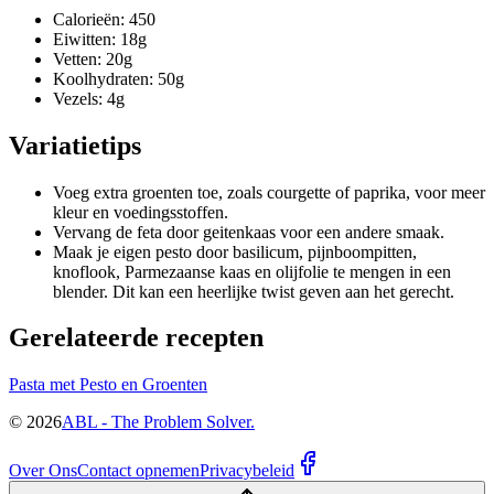
Calorieën: 450
Eiwitten: 18g
Vetten: 20g
Koolhydraten: 50g
Vezels: 4g
Variatietips
Voeg extra groenten toe, zoals courgette of paprika, voor meer
kleur en voedingsstoffen.
Vervang de feta door geitenkaas voor een andere smaak.
Maak je eigen pesto door basilicum, pijnboompitten,
knoflook, Parmezaanse kaas en olijfolie te mengen in een
blender. Dit kan een heerlijke twist geven aan het gerecht.
Gerelateerde recepten
Pasta met Pesto en Groenten
©
2026
ABL - The Problem Solver.
Over Ons
Contact opnemen
Privacybeleid