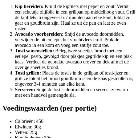
Kip bereiden:
Kruid de kipfilets met peper en zout. Verhit
een scheutje olijfolie in een grillpan op middelhoog vuur. Grill
de kipfilets in ongeveer 6-7 minuten aan elke kant, totdat ze
gaar en goudbruin zijn. Haal ze uit de pan en laat ze even
rusten.
Avocado voorbereiden:
Snijd de avocado doormidden,
verwijder de pit en lepel het vruchtvlees eruit. Prak de
avocado in een kom en voeg een snufje zout toe.
Tosti samenstellen:
Beleg twee sneetjes brood met een
eetlepel pesto, gevolgd door plakjes gegrilde kip en een plak
kaas. Verdeel de geprakte avocado erover en dek af met de
overige sneetjes brood.
Tosti grillen:
Plaats de tosti's in de grillpan of tosti-ijzer en
grill ze totdat het brood goudbruin is en de kaas gesmolten is,
ongeveer 3-4 minuten aan elke kant.
Serveren:
Snijd de tosti's doormidden en serveer ze warm
met een handvol gemengde sla.
Voedingswaarden (per portie)
Calorieën: 450
Eiwitten: 30g
Vetten: 25g
Koolhydraten: 30g