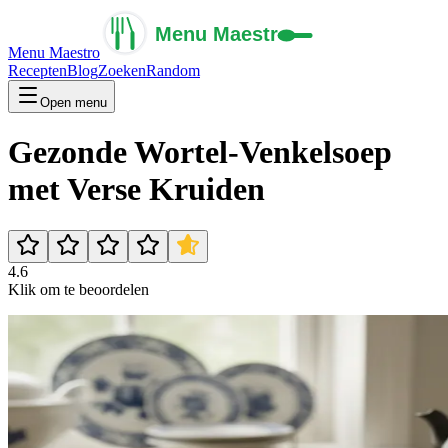
Menu Maestro
Recepten
Blog
Zoeken
Random
Open menu
Gezonde Wortel-Venkelsoep
met Verse Kruiden
4.6
Klik om te beoordelen