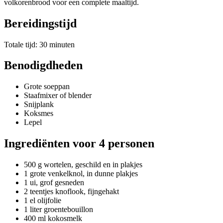
volkorenbrood voor een complete maaltijd.
Bereidingstijd
Totale tijd: 30 minuten
Benodigdheden
Grote soeppan
Staafmixer of blender
Snijplank
Koksmes
Lepel
Ingrediënten voor 4 personen
500 g wortelen, geschild en in plakjes
1 grote venkelknol, in dunne plakjes
1 ui, grof gesneden
2 teentjes knoflook, fijngehakt
1 el olijfolie
1 liter groentebouillon
400 ml kokosmelk