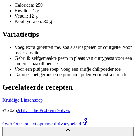
Calorieën: 250
Eiwitten: 5 g
Vetten: 12 g
Koolhydraten: 30 g
Variatietips
Voeg extra groenten toe, zoals aardappelen of courgette, voor
meer variatie.
Gebruik zelfgemaakte pesto in plaats van currypasta voor een
andere smaakdimensie.
Voor een pittigere soep, voeg een snufje chilipoeder toe.
Garneer met geroosterde pompoenpitten voor extra crunch.
Gerelateerde recepten
Kruidige Linzensoep
©
2026
ABL - The Problem Solver.
Over Ons
Contact opnemen
Privacybeleid