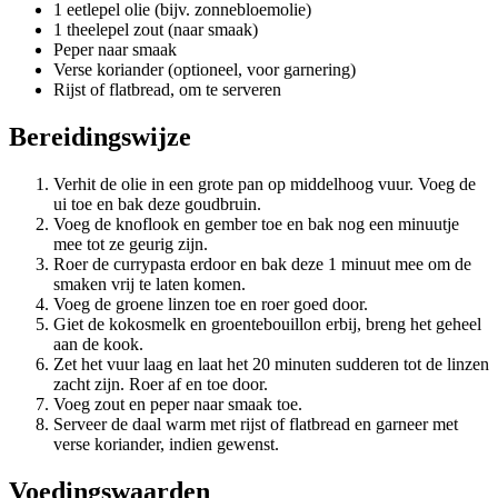
1 eetlepel olie (bijv. zonnebloemolie)
1 theelepel zout (naar smaak)
Peper naar smaak
Verse koriander (optioneel, voor garnering)
Rijst of flatbread, om te serveren
Bereidingswijze
Verhit de olie in een grote pan op middelhoog vuur. Voeg de
ui toe en bak deze goudbruin.
Voeg de knoflook en gember toe en bak nog een minuutje
mee tot ze geurig zijn.
Roer de currypasta erdoor en bak deze 1 minuut mee om de
smaken vrij te laten komen.
Voeg de groene linzen toe en roer goed door.
Giet de kokosmelk en groentebouillon erbij, breng het geheel
aan de kook.
Zet het vuur laag en laat het 20 minuten sudderen tot de linzen
zacht zijn. Roer af en toe door.
Voeg zout en peper naar smaak toe.
Serveer de daal warm met rijst of flatbread en garneer met
verse koriander, indien gewenst.
Voedingswaarden