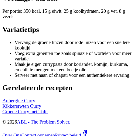
Per portie: 350 kcal, 15 g eiwit, 25 g koolhydraten, 20 g vet, 8 g
vezels.
Variatietips
Vervang de groene linzen door rode linzen voor een snellere
kooktijd.
Voeg extra groenten toe zoals spinazie of wortelen voor meer
variatie.
Maak je eigen currypasta door koriander, komijn, kurkuma,
en chili te mengen met een beetje olie.
Serveer met naan of chapati voor een authentiekere ervaring.
Gerelateerde recepten
Aubergine Curry
Kikkererwten Curry
Groene Curry met Tofu
©
2026
ABL - The Problem Solver.
Over Ons
Contact opnemen
Privacybeleid