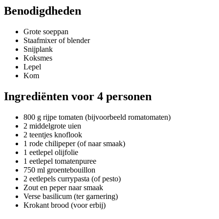
Benodigdheden
Grote soeppan
Staafmixer of blender
Snijplank
Koksmes
Lepel
Kom
Ingrediënten voor 4 personen
800 g rijpe tomaten (bijvoorbeeld romatomaten)
2 middelgrote uien
2 teentjes knoflook
1 rode chilipeper (of naar smaak)
1 eetlepel olijfolie
1 eetlepel tomatenpuree
750 ml groentebouillon
2 eetlepels currypasta (of pesto)
Zout en peper naar smaak
Verse basilicum (ter garnering)
Krokant brood (voor erbij)