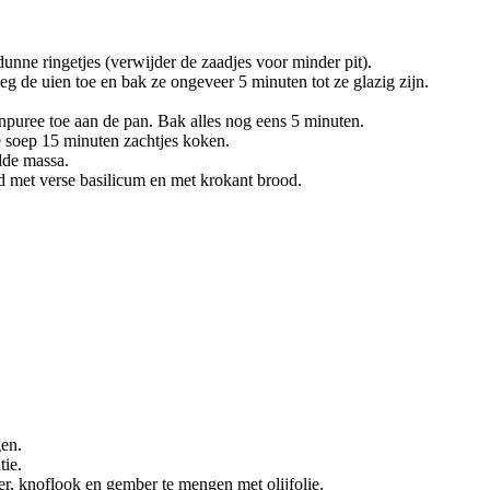
dunne ringetjes (verwijder de zaadjes voor minder pit).
eg de uien toe en bak ze ongeveer 5 minuten tot ze glazig zijn.
puree toe aan de pan. Bak alles nog eens 5 minuten.
de soep 15 minuten zachtjes koken.
dde massa.
 met verse basilicum en met krokant brood.
en.
tie.
er, knoflook en gember te mengen met olijfolie.