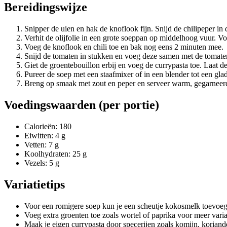
Bereidingswijze
Snipper de uien en hak de knoflook fijn. Snijd de chilipeper in 
Verhit de olijfolie in een grote soeppan op middelhoog vuur. Vo
Voeg de knoflook en chili toe en bak nog eens 2 minuten mee.
Snijd de tomaten in stukken en voeg deze samen met de tomaten
Giet de groentebouillon erbij en voeg de currypasta toe. Laat 
Pureer de soep met een staafmixer of in een blender tot een gla
Breng op smaak met zout en peper en serveer warm, gegarneerd
Voedingswaarden (per portie)
Calorieën: 180
Eiwitten: 4 g
Vetten: 7 g
Koolhydraten: 25 g
Vezels: 5 g
Variatietips
Voor een romigere soep kun je een scheutje kokosmelk toevoeg
Voeg extra groenten toe zoals wortel of paprika voor meer varia
Maak je eigen currypasta door specerijen zoals komijn, koriand