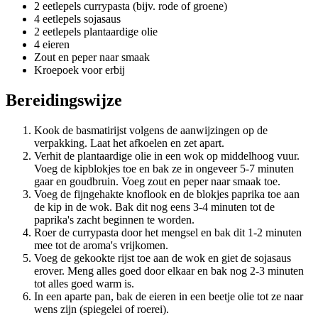
2 eetlepels currypasta (bijv. rode of groene)
4 eetlepels sojasaus
2 eetlepels plantaardige olie
4 eieren
Zout en peper naar smaak
Kroepoek voor erbij
Bereidingswijze
Kook de basmatirijst volgens de aanwijzingen op de
verpakking. Laat het afkoelen en zet apart.
Verhit de plantaardige olie in een wok op middelhoog vuur.
Voeg de kipblokjes toe en bak ze in ongeveer 5-7 minuten
gaar en goudbruin. Voeg zout en peper naar smaak toe.
Voeg de fijngehakte knoflook en de blokjes paprika toe aan
de kip in de wok. Bak dit nog eens 3-4 minuten tot de
paprika's zacht beginnen te worden.
Roer de currypasta door het mengsel en bak dit 1-2 minuten
mee tot de aroma's vrijkomen.
Voeg de gekookte rijst toe aan de wok en giet de sojasaus
erover. Meng alles goed door elkaar en bak nog 2-3 minuten
tot alles goed warm is.
In een aparte pan, bak de eieren in een beetje olie tot ze naar
wens zijn (spiegelei of roerei).